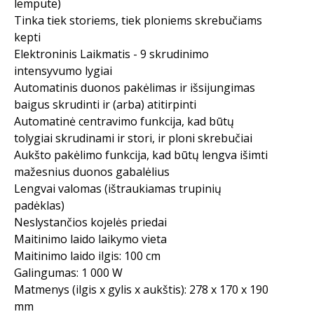
lempute)
Tinka tiek storiems, tiek ploniems skrebučiams
kepti
Elektroninis Laikmatis - 9 skrudinimo
intensyvumo lygiai
Automatinis duonos pakėlimas ir išsijungimas
baigus skrudinti ir (arba) atitirpinti
Automatinė centravimo funkcija, kad būtų
tolygiai skrudinami ir stori, ir ploni skrebučiai
Aukšto pakėlimo funkcija, kad būtų lengva išimti
mažesnius duonos gabalėlius
Lengvai valomas (ištraukiamas trupinių
padėklas)
Neslystančios kojelės priedai
Maitinimo laido laikymo vieta
Maitinimo laido ilgis: 100 cm
Galingumas: 1 000 W
Matmenys (ilgis x gylis x aukštis): 278 x 170 x 190
mm