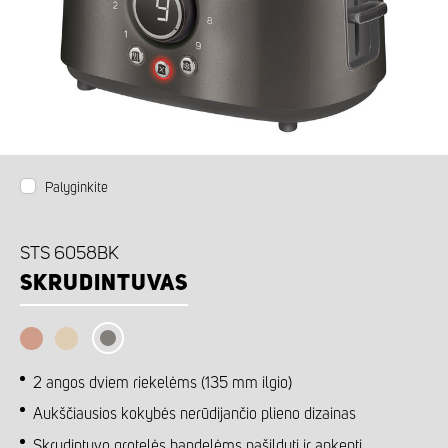
Palyginkite
STS 6058BK
SKRUDINTUVAS
2 angos dviem riekelėms (135 mm ilgio)
Aukščiausios kokybės nerūdijančio plieno dizainas
Skrudintuvo grotelės bandelėms pašildyti ir apkepti