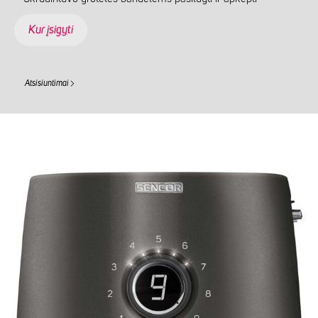
Kur įsigyti
Atsisiuntimai