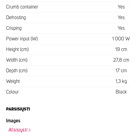
Crumb container
Yes
Defrosting
Yes
Crisping
Yes
Power input (W)
1 000 W
Height (cm)
19 cm
Width (cm)
27,8 cm
Depth (cm)
17 cm
Weight
1,3 kg
Colour
Black
PARSISIŲSTI
Images
Atsisiųsti