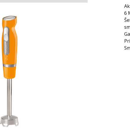
Ak
6 
Še
sm
Ga
Pr
Sm