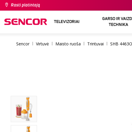
Rasti platintoją
GARSO IR VAIZ
TELEVIZORIAI
TECHNIKA
Sencor
Virtuvė
Maisto ruoša
Trintuvai
SHB 4463O