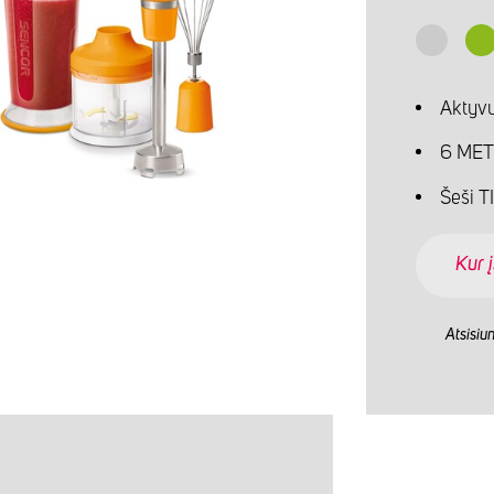
Aktyvu
6 MET
Šeši T
Kur į
Atsisiu