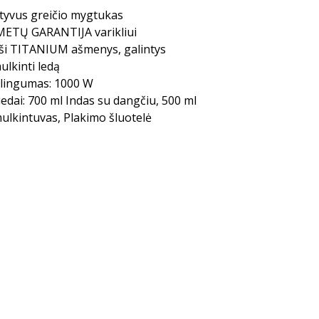
tyvus greičio mygtukas
METŲ GARANTIJA varikliui
ši TITANIUM ašmenys, galintys
ulkinti ledą
lingumas: 1000 W
iedai: 700 ml Indas su dangčiu, 500 ml
ulkintuvas, Plakimo šluotelė