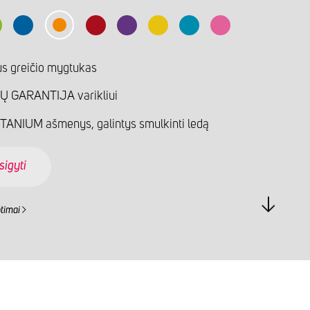
s greičio mygtukas
Ų GARANTIJA varikliui
ITANIUM ašmenys, galintys smulkinti ledą
sigyti
ntimai