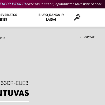
ENCOR ISTORIJA
Servisas ir Klientų aptarnavimas
Atraskite Sencor
R SVEIKATOS
BIURO ĮRANGA IR
EKĖS
LAIDAI
Trintuvai
kite
Ieškoti
463OR-EUE3
NTUVAS