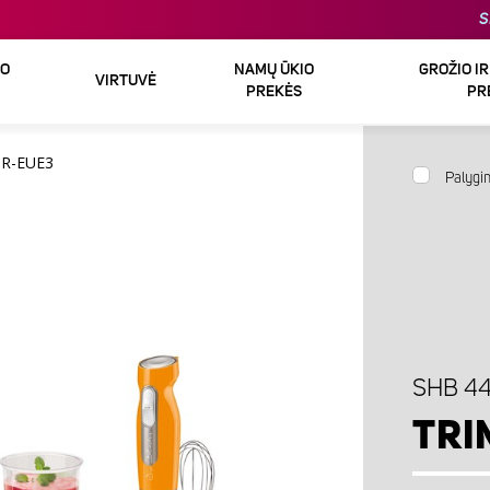
S
DO
NAMŲ ŪKIO
GROŽIO I
VIRTUVĖ
PREKĖS
PR
R-EUE3
Palygin
SHB 4
TRI