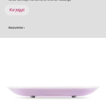
Kur įsigyti
Atsisiuntimai