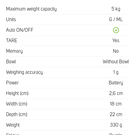
Maximum weight capacity
5 kg
Units
G / ML
Auto ON/OFF
TARE
Yes
Memory
No
Bowl
Without Bowl
Weighing accuracy
1 g
Power
Battery
Height (cm)
2,6 cm
Width (cm)
18 cm
Depth (cm)
22 cm
Weight
330 g