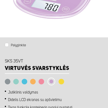
Palyginkite
SKS 35VT
VIRTUVĖS SVARSTYKLĖS
Jutiklinis valdymas
Didelis LCD ekranas su apšvietimu
Taros funkcija konteinerio svoriui nustatyti