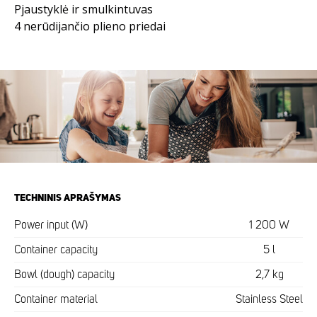
Pjaustyklė ir smulkintuvas
4 nerūdijančio plieno priedai
TECHNINIS APRAŠYMAS
Power input (W)
1 200 W
Container capacity
5 l
Bowl (dough) capacity
2,7 kg
Container material
Stainless Steel