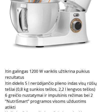
Itin galingas 1200 W variklis užtikrina puikius
rezultatus
Itin didelis 5 l nerūdijančio plieno indas visų rūšių
tešlai (0,8 kg sunkios tešlos, 2,2 l lengvos tešlos)
6 greičio nustatymai ir impulsinis režimas bei 2
"NutriSmart" programos visoms užduotims
atlikti