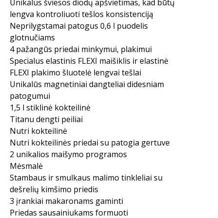
Unikalus šviesos diodų apšvietimas, kad būtų
lengva kontroliuoti tešlos konsistenciją
Neprilygstamai patogus 0,6 l puodelis
glotnučiams
4 pažangūs priedai minkymui, plakimui
Specialus elastinis FLEXI maišiklis ir elastinė
FLEXI plakimo šluotelė lengvai tešlai
Unikalūs magnetiniai dangteliai didesniam
patogumui
1,5 l stiklinė kokteilinė
Titanu dengti peiliai
Nutri kokteilinė
Nutri kokteilinės priedai su patogia gertuve
2 unikalios maišymo programos
Mėsmalė
Stambaus ir smulkaus malimo tinkleliai su
dešrelių kimšimo priedis
3 įrankiai makaronams gaminti
Priedas sausainiukams formuoti