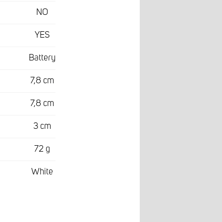
NO
YES
Battery
7,8 cm
7,8 cm
3 cm
72 g
White