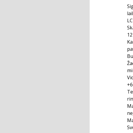
Si
la
LC
Sk
12
Ka
pa
Bu
Ža
mi
Vi
+6
Te
ri
Ma
ne
Ma
Sv