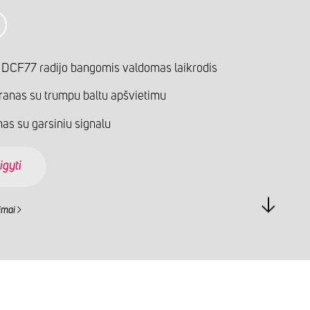
 DCF77 radijo bangomis valdomas laikrodis
anas su trumpu baltu apšvietimu
as su garsiniu signalu
igyti
imai