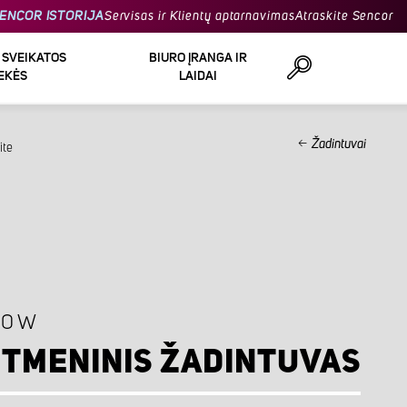
ENCOR ISTORIJA
Servisas ir Klientų aptarnavimas
Atraskite Sencor
R SVEIKATOS
BIURO ĮRANGA IR
EKĖS
LAIDAI
Žadintuvai
ite
Ieškoti
00 W
ITMENINIS ŽADINTUVAS