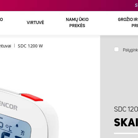
S
DO
NAMŲ ŪKIO
GROŽIO I
VIRTUVĖ
PREKĖS
PR
ntuvai
SDC 1200 W
Palygink
SDC 12
SKA