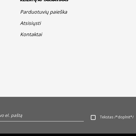
KLIENTŲ APTARNAVIMAS
Parduotuvių paieška
Atsisiųsti
Kontaktai
Tekstas /*doplnit*/