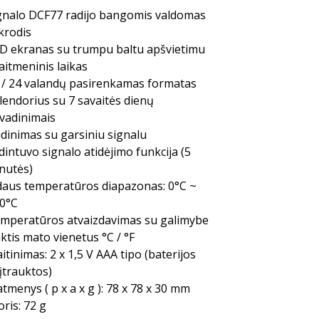
gnalo DCF77 radijo bangomis valdomas
ikrodis
D ekranas su trumpu baltu apšvietimu
aitmeninis laikas
 / 24 valandų pasirenkamas formatas
lendorius su 7 savaitės dienų
vadinimais
dinimas su garsiniu signalu
dintuvo signalo atidėjimo funkcija (5
nutės)
daus temperatūros diapazonas: 0°C ~
0°C
mperatūros atvaizdavimas su galimybe
nktis mato vienetus °C / °F
itinimas: 2 x 1,5 V AAA tipo (baterijos
įtrauktos)
tmenys ( p x a x g ): 78 x 78 x 30 mm
oris: 72 g