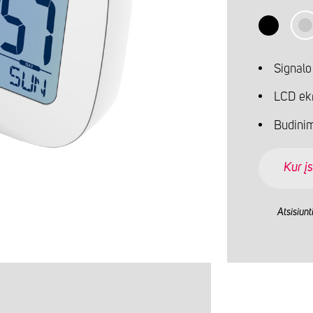
Signalo
LCD ekr
Budinim
Kur įs
Atsisiunt